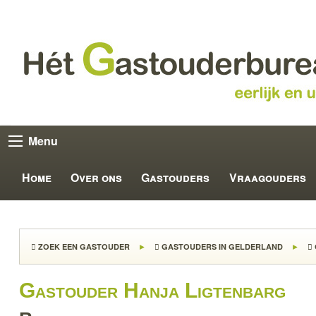
Menu
Home
Over ons
Gastouders
Vraagouders
ZOEK EEN GASTOUDER
GASTOUDERS IN GELDERLAND
Gastouder Hanja Ligtenbarg