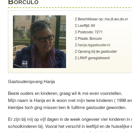
Borculo
Beschikbaar op: ma,di,wo,do,vr
Leeftijd: 60
Postcode: 7271
Plaats: Borculo
hanja.isgastouder.nl
Opvang bij de gastouder
LRKP geregistreerd
Gastouderopvang Hanja
Beste ouders en kinderen, graag wil ik me even voorstellen.
Mijn naam is Hanja en ik woon met mijn twee kinderen ( 1998 en 1
kleintjes toch ging missen ben ik fulltime gastouder geworden.
Er zijn bij mij op vijf dagen in de week ongeveer vier kinderen 
schoolkinderen bij. Vooral het verschil in leeftijd en de huiselijke 