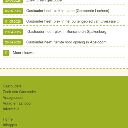
Zoekt u een gastouder?
30.04.2026
Gastouder heeft plek in Laren (Gemeente Lochem)
05.05.2026
Gastouder heeft plek in het buitengebied van Overasselt.
01.05.2026
Gastouder heeft plek in Bunschoten Spakenburg.
29.04.2026
Gastouder heeft ruimte voor opvang in Apeldoorn
28.04.2026
Meer nieuws...
Gastouders
Zoek een Gastouder
Vraagouders
Vraag en aanbod
Informatie
Home
Inloggen