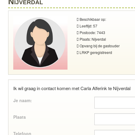
Nijverdal
Beschikbaar op:
Leeftijd: 57
Postcode: 7443
Plaats: Nijverdal
Opvang bij de gastouder
LRKP geregistreerd
Ik wil graag in contact komen met Carla Alferink te Nijverdal
Je naam:
Plaats
Telefoon