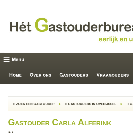
Menu
Home
Over ons
Gastouders
Vraagouders
ZOEK EEN GASTOUDER
GASTOUDERS IN OVERIJSSEL
GA
Gastouder Carla Alferink