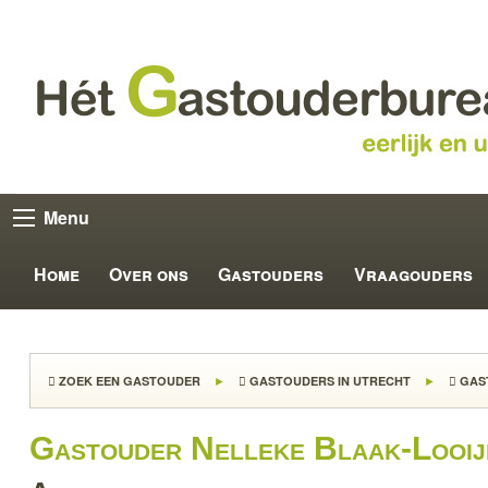
Menu
Home
Over ons
Gastouders
Vraagouders
ZOEK EEN GASTOUDER
GASTOUDERS IN UTRECHT
GAS
Gastouder Nelleke Blaak-Looij