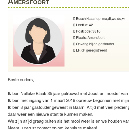
Amersfoort
Beschikbaar op: ma,di,wo,do,vr
Leeftijd: 42
Postcode: 3816
Plaats: Amersfoort
Opvang bij de gastouder
LRKP geregistreerd
Beste ouders,
Ik ben Nelleke Blaak 35 jaar getrouwd met Joost en moeder van 3
Ik ben met ingang van 1 maart 2018 opnieuw begonnen met mijn
Ik ben 8 jaar gastouder geweest in Baarn. Altijd met veel plezie
daar weer een nieuwe start te kunnen maken.
We zijn altijd graag buiten als het mooi weer is en we houden va
Neem u gerust contact op om kennis te maken!