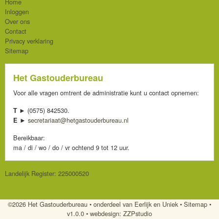
Home
Inloggen
Over ons
Contact
Privacy verklaring
Sitemap
Het Gastouderbureau
Voor alle vragen omtrent de administratie kunt u contact opnemen:
(0575) 842530.
T ►
secretariaat@hetgastouderbureau.nl
E ►
Bereikbaar:
ma / di / wo / do / vr ochtend 9 tot 12 uur.
Landelijk Register: 225000520
©2026 Het Gastouderbureau
•
onderdeel van Eerlijk en Uniek
•
Sitemap
•
v1.0.0 •
webdesign: ZZPstudio