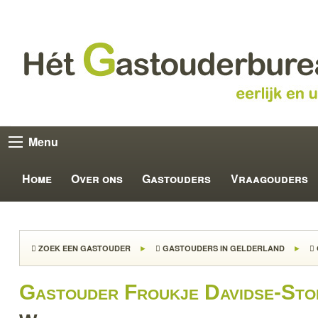
Menu
Home
Over ons
Gastouders
Vraagouders
ZOEK EEN GASTOUDER
GASTOUDERS IN GELDERLAND
Gastouder Froukje Davidse-Sto