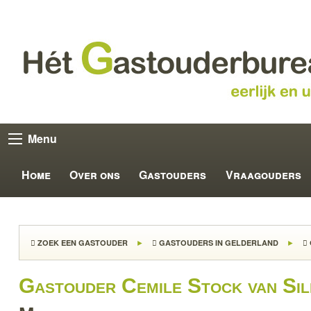
Menu
Home
Over ons
Gastouders
Vraagouders
ZOEK EEN GASTOUDER
GASTOUDERS IN GELDERLAND
Gastouder Cemile Stock van Sil