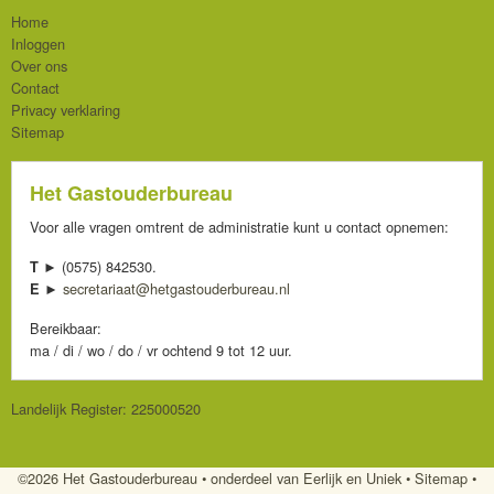
Home
Inloggen
Over ons
Contact
Privacy verklaring
Sitemap
Het Gastouderbureau
Voor alle vragen omtrent de administratie kunt u contact opnemen:
(0575) 842530.
T ►
secretariaat@hetgastouderbureau.nl
E ►
Bereikbaar:
ma / di / wo / do / vr ochtend 9 tot 12 uur.
Landelijk Register: 225000520
©2026 Het Gastouderbureau
•
onderdeel van Eerlijk en Uniek
•
Sitemap
•