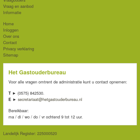
Vraag en aanbod
Informatie
Home
Inloggen
Over ons
Contact
Privacy verklaring
Sitemap
Het Gastouderbureau
Voor alle vragen omtrent de administratie kunt u contact opnemen:
(0575) 842530.
T ►
secretariaat@hetgastouderbureau.nl
E ►
Bereikbaar:
ma / di / wo / do / vr ochtend 9 tot 12 uur.
Landelijk Register: 225000520