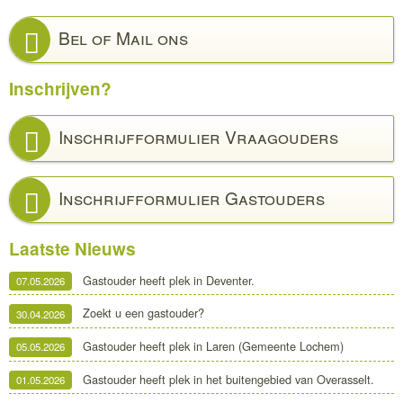
Bel of Mail ons
Inschrijven?
Inschrijfformulier Vraagouders
Inschrijfformulier Gastouders
Laatste Nieuws
Gastouder heeft plek in Deventer.
07.05.2026
Zoekt u een gastouder?
30.04.2026
Gastouder heeft plek in Laren (Gemeente Lochem)
05.05.2026
Gastouder heeft plek in het buitengebied van Overasselt.
01.05.2026