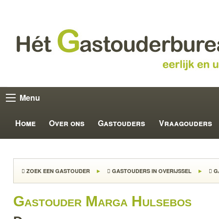
Menu
Home
Over ons
Gastouders
Vraagouders
ZOEK EEN GASTOUDER
GASTOUDERS IN OVERIJSSEL
G
Gastouder Marga Hulsebos