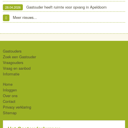
Gastouder heeft ruimte voor opvang in Apeldoorn
28.04.2026
Meer nieuws...
Gastouders
Zoek een Gastouder
Vraagouders
Vraag en aanbod
Informatie
Home
Inloggen
Over ons
Contact
Privacy verklaring
Sitemap