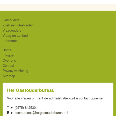
Gastouders
Zoek een Gastouder
Vraagouders
Vraag en aanbod
Informatie
Home
Inloggen
Over ons
Contact
Privacy verklaring
Sitemap
Het Gastouderbureau
Voor alle vragen omtrent de administratie kunt u contact opnemen:
(0575) 842530.
T ►
secretariaat@hetgastouderbureau.nl
E ►