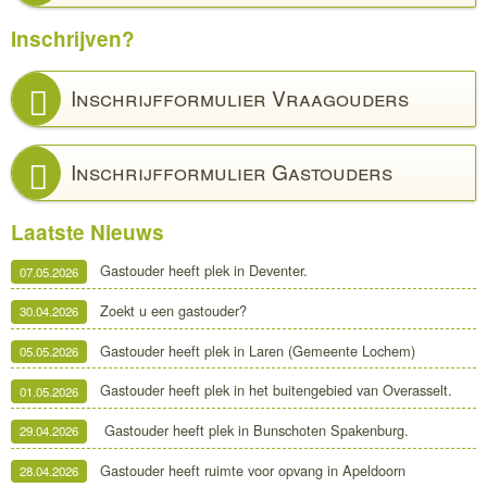
Inschrijven?
Inschrijfformulier Vraagouders
Inschrijfformulier Gastouders
Laatste Nieuws
Gastouder heeft plek in Deventer.
07.05.2026
Zoekt u een gastouder?
30.04.2026
Gastouder heeft plek in Laren (Gemeente Lochem)
05.05.2026
Gastouder heeft plek in het buitengebied van Overasselt.
01.05.2026
Gastouder heeft plek in Bunschoten Spakenburg.
29.04.2026
Gastouder heeft ruimte voor opvang in Apeldoorn
28.04.2026