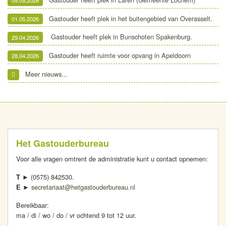
05.05.2026
Gastouder heeft plek in het buitengebied van Overasselt.
01.05.2026
Gastouder heeft plek in Bunschoten Spakenburg.
29.04.2026
Gastouder heeft ruimte voor opvang in Apeldoorn
28.04.2026
Meer nieuws...
Het Gastouderbureau
Voor alle vragen omtrent de administratie kunt u contact opnemen:
(0575) 842530.
T ►
secretariaat@hetgastouderbureau.nl
E ►
Bereikbaar:
ma / di / wo / do / vr ochtend 9 tot 12 uur.