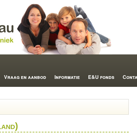
Vraag en aanbod
Informatie
E&U fonds
Cont
land)